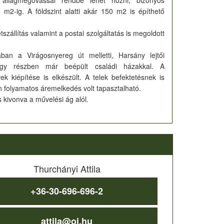
 állagmegóvással rendbe lehet hozni, bizonyos
75 m2-ig. A földszint alatti akár 150 m2 is építhető
szállítás valamint a postai szolgáltatás is megoldott
n a Virágosnyereg út melletti, Harsány lejtői
nagy részben már beépült családi házakkal. A
k kiépítése is elkészült. A telek befektetésnek is
en folyamatos áremelkedés volt tapasztalható.
 kivonva a művelési ág alól.
Thurchányi Attila
+36-30-696-696-2
attila@oi.hu