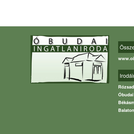
Összes
www.oi
Irodái
Rózsad
Óbudai 
Békásme
Balaton