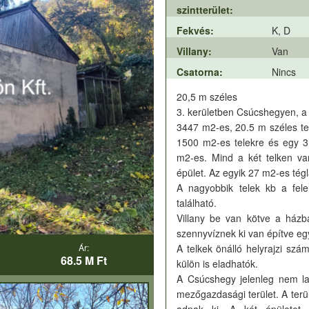
szintterület:
Fekvés:
K, D
Villany:
Van
Csatorna:
Nincs
20,5 m széles
3. kerületben Csúcshegyen, a
3447 m2-es, 20.5 m széles te
1500 m2-es telekre és egy 3 
m2-es. Mind a két telken van
épület. Az egyik 27 m2-es tégl
A nagyobbik telek kb a fele
található.
Villany be van kötve a házb
szennyvíznek ki van építve eg
Ár:
A telkek önálló helyrajzi sz
68.5 M Ft
külön is eladhatók.
A Csúcshegy jelenleg nem lak
mezőgazdasági terület. A terü