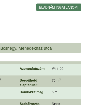
ELADNÁM INGATLANOM!
 Csúcshegy, Menedékház utca
Azonosítószám:
V/11-02
2
2
Beépíthető
75 m
alapterület:
Homlokzatmag.:
5 m
Szabályozási
Nincs