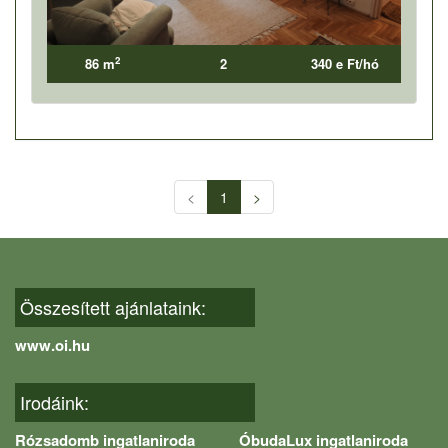
2
86 m
2
340 e Ft/hó
<
1
>
Összesített ajánlataink:
www.oi.hu
Irodáink:
Rózsadomb ingatlaniroda
ÓbudaLux ingatlaniroda