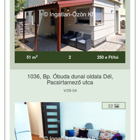
2
51 m
2
250 e Ft/hó
1036, Bp. Óbuda dunai oldala Dél,
Pacsirtamező utca
V/09-04
22