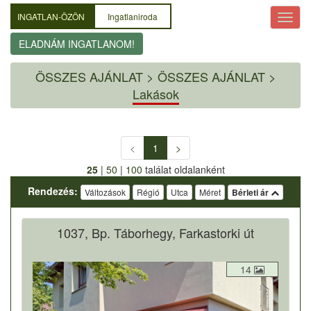
INGATLAN-ÖZÖN
Ingatlaniroda
ELADNÁM INGATLANOM!
ÖSSZES AJÁNLAT
>
ÖSSZES AJÁNLAT >
Lakások
<
1
>
25
|
50
|
100
találat oldalanként
Rendezés:
Változások
Régió
Utca
Méret
Bérleti ár
1037, Bp. Táborhegy, Farkastorki út
14