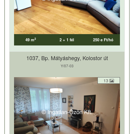
2
49 m
2 + 1 fél
250 e Ft/hó
1037, Bp. Mátyáshegy, Kolostor út
Y/07-03
13