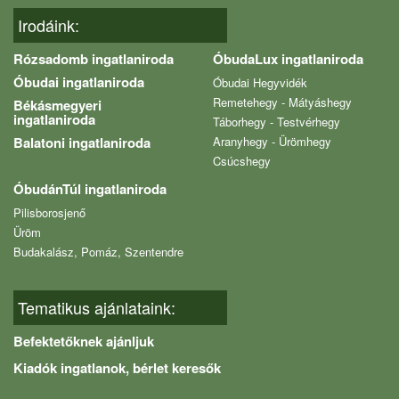
Irodáink:
Rózsadomb ingatlaniroda
ÓbudaLux ingatlaniroda
Óbudai ingatlaniroda
Óbudai Hegyvidék
Remetehegy - Mátyáshegy
Békásmegyeri
ingatlaniroda
Táborhegy - Testvérhegy
Balatoni ingatlaniroda
Aranyhegy - Ürömhegy
Csúcshegy
ÓbudánTúl ingatlaniroda
Pilisborosjenő
Üröm
Budakalász, Pomáz, Szentendre
Tematikus ajánlataink:
Befektetőknek ajánljuk
Kiadók ingatlanok, bérlet keresők