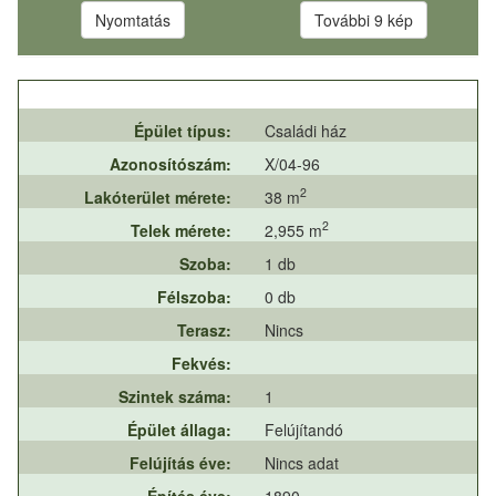
Nyomtatás
További 9 kép
Épület típus:
Családi ház
Azonosítószám:
X/04-96
2
Lakóterület mérete:
38 m
2
Telek mérete:
2,955 m
Szoba:
1 db
Félszoba:
0 db
Terasz:
Nincs
Fekvés:
Szintek száma:
1
Épület állaga:
Felújítandó
Felújítás éve:
Nincs adat
Építés éve:
1890