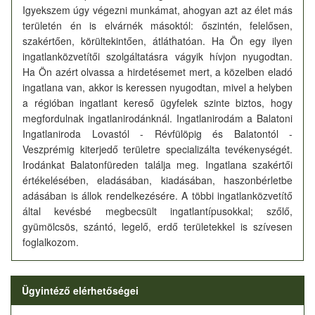
Igyekszem úgy végezni munkámat, ahogyan azt az élet más
területén én is elvárnék másoktól: őszintén, felelősen,
szakértően, körültekintően, átláthatóan. Ha Ön egy ilyen
ingatlanközvetítői szolgáltatásra vágyik hívjon nyugodtan.
Ha Ön azért olvassa a hirdetésemet mert, a közelben eladó
ingatlana van, akkor is keressen nyugodtan, mivel a helyben
a régióban ingatlant kereső ügyfelek szinte biztos, hogy
megfordulnak ingatlanirodánknál. Ingatlanirodám a Balatoni
Ingatlaniroda Lovastól - Révfülöpig és Balatontól -
Veszprémig kiterjedő területre specializálta tevékenységét.
Irodánkat Balatonfüreden találja meg. Ingatlana szakértői
értékelésében, eladásában, kiadásában, haszonbérletbe
adásában is állok rendelkezésére. A többi ingatlanközvetítő
által kevésbé megbecsült ingatlantípusokkal; szőlő,
gyümölcsös, szántó, legelő, erdő területekkel is szívesen
foglalkozom.
Ügyintéző elérhetőségei