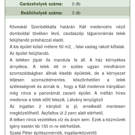
Garázshelyek száma:
0 db
Beállóhelyek száma:
3 db
Köveskál Szenbékkálla határán Káli medencére néző
domboldal tövében lévő, csodaszép tájpanorámás telek
felújítandó présházzal eladó.
A kis épület külső métere 50 m2, , falai vastag rakott kőfalak.
Az épület felújítandó.
A teleken jópár ős mandula fa áll. A ház környékes
árnyékos. A telek 46 m széles ugyan mindhárom
szomszédságban állnak kisebb épületek, de a környezet
teljesen szomszédmentes, köszönhetően a telek
szélességnek és annak is , hogy a Káli medence irányában
még nincs a panorámát zavaró épület. A méltán híres
medence a telek előtt fekszik. Látvány lenyűgöző
Az ingatlan 2 irányból is jó, emelkedő mentesen
megközelíthető. Aszfaltos út 2 perc alatt elérhető.
A telken nincs vezetékes víz és áram sem. Ezek a közművek
igény esetén kb 150 m-re elérhetőek.
Szalai Péter építészmérnök, ingatlanközvetítő