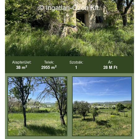
Alapterület:
Telek:
Szobák:
Ár:
2
2
38 m
2955 m
1
28 M Ft