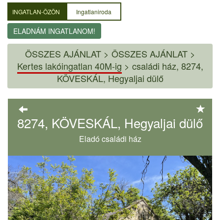
INGATLAN-ÖZÖN
Ingatlaniroda
ELADNÁM INGATLANOM!
ÖSSZES AJÁNLAT
>
ÖSSZES AJÁNLAT >
Kertes lakóingatlan 40M-ig
>
családi ház, 8274,
KÖVESKÁL, Hegyaljai dülő
8274, KÖVESKÁL, Hegyaljai dülő
Eladó családi ház