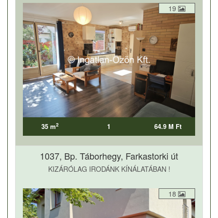
19
2
35 m
1
64.9 M Ft
1037, Bp. Táborhegy, Farkastorki út
KIZÁRÓLAG IRODÁNK KÍNÁLATÁBAN !
18