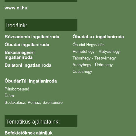
www.oi.hu
Irodáink:
Rózsadomb ingatlaniroda
ÓbudaLux ingatlaniroda
Óbudai ingatlaniroda
Óbudai Hegyvidék
Remetehegy - Mátyáshegy
Békásmegyeri
ingatlaniroda
Táborhegy - Testvérhegy
Balatoni ingatlaniroda
Aranyhegy - Ürömhegy
Csúcshegy
ÓbudánTúl ingatlaniroda
Pilisborosjenő
Üröm
Budakalász, Pomáz, Szentendre
Tematikus ajánlataink:
Befektetőknek ajánljuk