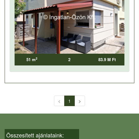
2
51 m
2
83.9 M Ft
<
1
>
Összesített ajánlataink: