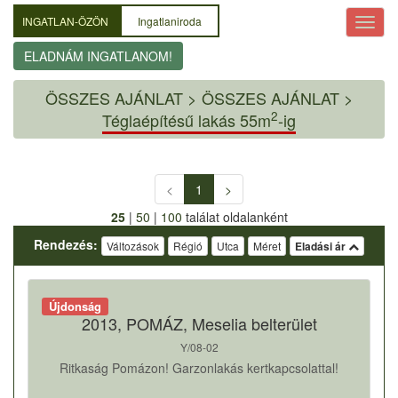
INGATLAN-ÖZÖN
Ingatlaniroda
ELADNÁM INGATLANOM!
ÖSSZES AJÁNLAT
>
ÖSSZES AJÁNLAT >
2
Téglaépítésű lakás 55m
-ig
<
1
>
25
|
50
|
100
találat oldalanként
Rendezés:
Változások
Régió
Utca
Méret
Eladási ár
Újdonság
2013, POMÁZ, Meselia belterület
Y/08-02
Ritkaság Pomázon! Garzonlakás kertkapcsolattal!