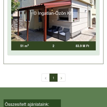
2
51 m
2
83.9 M Ft
<
1
>
Összesített ajánlataink: