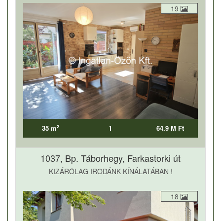
19
2
35 m
1
64.9 M Ft
1037, Bp. Táborhegy, Farkastorki út
KIZÁRÓLAG IRODÁNK KÍNÁLATÁBAN !
18