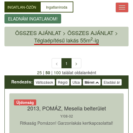
INGATLAN-ÖZÖN
Ingatlaniroda
ELADNÁM INGATLANOM!
ÖSSZES AJÁNLAT
>
ÖSSZES AJÁNLAT >
2
Téglaépítésű lakás 55m
-ig
<
1
>
25
|
50
|
100
találat oldalanként
Rendezés:
Változások
Régió
Utca
Méret
Eladási ár
Újdonság
2013, POMÁZ, Meselia belterület
Y/08-02
Ritkaság Pomázon! Garzonlakás kertkapcsolattal!