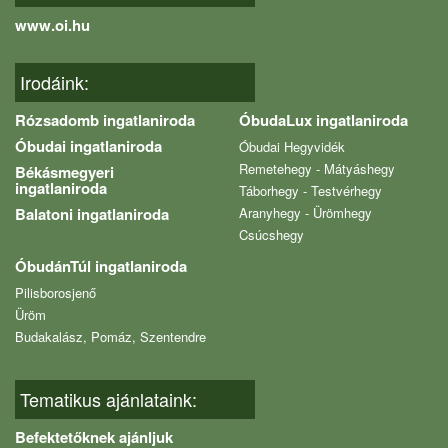
www.oi.hu
Irodáink:
Rózsadomb ingatlaniroda
ÓbudaLux ingatlaniroda
Óbudai ingatlaniroda
Óbudai Hegyvidék
Remetehegy - Mátyáshegy
Békásmegyeri
ingatlaniroda
Táborhegy - Testvérhegy
Balatoni ingatlaniroda
Aranyhegy - Ürömhegy
Csúcshegy
ÓbudánTúl ingatlaniroda
Pilisborosjenő
Üröm
Budakalász, Pomáz, Szentendre
Tematikus ajánlataink:
Befektetőknek ajánljuk