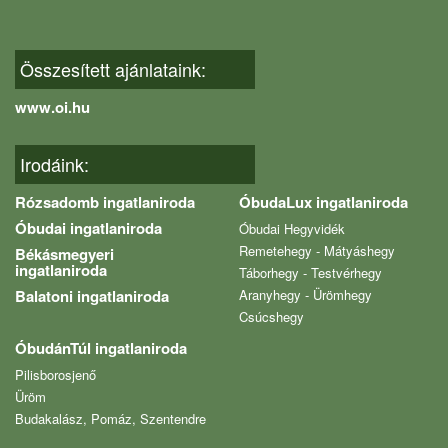
Összesített ajánlataink:
www.oi.hu
Irodáink:
Rózsadomb ingatlaniroda
ÓbudaLux ingatlaniroda
Óbudai ingatlaniroda
Óbudai Hegyvidék
Remetehegy - Mátyáshegy
Békásmegyeri
ingatlaniroda
Táborhegy - Testvérhegy
Balatoni ingatlaniroda
Aranyhegy - Ürömhegy
Csúcshegy
ÓbudánTúl ingatlaniroda
Pilisborosjenő
Üröm
Budakalász, Pomáz, Szentendre