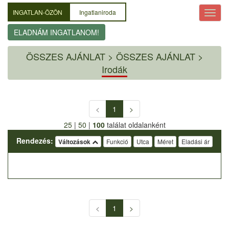
INGATLAN-ÖZÖN
Ingatlaniroda
ELADNÁM INGATLANOM!
ÖSSZES AJÁNLAT
>
ÖSSZES AJÁNLAT >
Irodák
<
1
>
25
|
50
|
100
találat oldalanként
Rendezés:
Változások
Funkció
Utca
Méret
Eladási ár
<
1
>