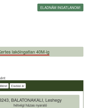
ELADNÁM INGATLANOM!
ertes lakóingatlan 40M-ig
ként
Méret
Eladási ár
8243, BALATONAKALI, Leshegy
hétvégi házas nyaraló