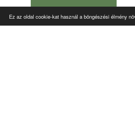
Ez az oldal cookie-kat használ a böngészési élmény nö
Összes
www.oi
Irodái