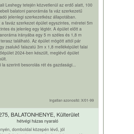
ali Leshegy tetején közvetlenül az erdő alatt, 100
beli balatoni panorámás fa váz szerkezetű
ladó jelenlegi szerkezetkész állapotában.
t a faváz szerkezet épület egyszintes, méretei 5m
intes és jelenleg egy légtér. A épület előtt a
panoráma irányába egy 5 m széles és 1,8 m
terasz található. Az épület mögött attól pár
gy zsalukő falazatú 3m x 1,8 melléképület falai
 főépület 2024-ben készült, meglévő épület
ült.
i la szerinti besorolás rét és gazdasági...
Ingatlan azonosító: X/01-99
275, BALATONHENYE, Külterület
hétvégi házas nyaraló
nyén, domboldal közepén lévő, jól