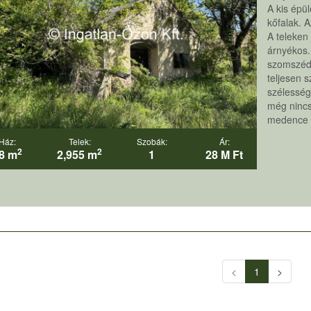
A kis épül
kőfalak. A
A teleken
árnyékos.
szomszéds
teljesen 
szélesség
még nincs
medence a
Ház:
Telek:
Szobák:
Ár:
2
2
8 m
2,955 m
1
28 M Ft
<
1
>