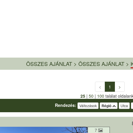
ÖSSZES AJÁNLAT
>
ÖSSZES AJÁNLAT >
K
<
1
>
25
|
50
|
100
találat oldalan
Rendezés:
Változások
Régió
Utca
7