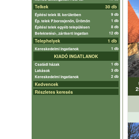
Telkek
30 db
9 db
Építési telek III. kerületben
1 db
Ép. telek P.borosjenőn, Ürömön
8 db
Építési telek egyéb településen
12 db
Befektetési-, zártkerti ingatlan
Telephelyek
1 db
1 db
Kereskedelmi ingatlanok
KIADÓ INGATLANOK
1 db
Családi házak
3 db
Lakások
2 db
Kereskedelmi ingatlanok
Kedvencek
2
Részletes keresés