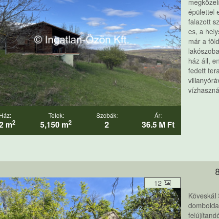
megközelí
épülettel
falazott 
es, a hel
már a föl
lakószoba
ház áll, 
fedett ter
villanyór
vízhasznál
Ház:
Telek:
Szobák:
Ár:
2
2
2 m
5,150 m
2
36.5 M Ft
12
Köveskál 
domboldal
felújítan