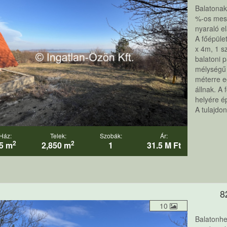
Balatonak
%-os mese
nyaraló e
A főépüle
x 4m, 1 sz
balatoni 
mélységű 
méterre e
állnak. A
helyére ép
A tulajdon
Ház:
Telek:
Szobák:
Ár:
2
2
5 m
2,850 m
1
31.5 M Ft
8
10
Balatonhe