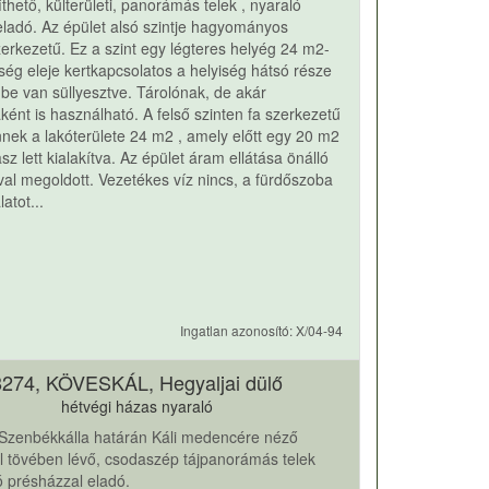
thető, külterületi, panorámás telek , nyaraló
 eladó. Az épület alsó szintje hagyományos
szerkezetű. Ez a szint egy légteres helyég 24 m2-
ység eleje kertkapcsolatos a helyiség hátsó része
dbe van süllyesztve. Tárolónak, de akár
ként is használható. A felső szinten fa szerkezetű
ennek a lakóterülete 24 m2 , amely előtt egy 20 m2
asz lett kialakítva. Az épület áram ellátása önálló
ával megoldott. Vezetékes víz nincs, a fürdőszoba
atot...
Ingatlan azonosító: X/04-94
8274, KÖVESKÁL, Hegyaljai dülő
hétvégi házas nyaraló
Szenbékkálla határán Káli medencére néző
 tövében lévő, csodaszép tájpanorámás telek
dó présházzal eladó.