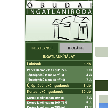
INGATLANOK
IRODÁINK
INGATLANKÍNÁLAT
Lakások
6 db
1 db
Panel 10 emeletes épületben
2 db
2
Téglaépítésű lakás 55m
-ig
3 db
2
Téglaépítésű lakás 55m
-től
Új építésű lakóingatlanok
3 db
Kertes lakóingatlanok
30 db
3 db
Kertes lakóingatlan 40M-ig
8 db
Kertes lakóingatlan 40M-75M
19 db
Kertes lakóingatlan 75M-tól