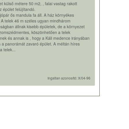
et külső métere 50 m2, , falai vastag rakott
z épület felújítandó.
 jópár ős mandula fa áll. A ház környékes
 A telek 46 m széles ugyan mindhárom
ágban állnak kisebb épületek, de a környezet
szomszédmentes, köszönhetően a telek
nek és annak is , hogy a Káli medence irányában
 a panorámát zavaró épület. A méltán híres
 telek...
Ingatlan azonosító: X/04-96