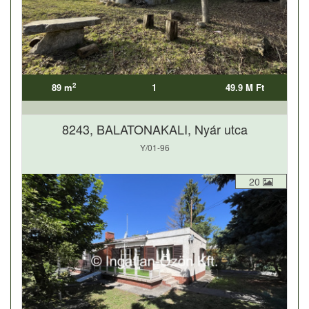
2
89 m
1
49.9 M Ft
8243, BALATONAKALI, Nyár utca
Y/01-96
20