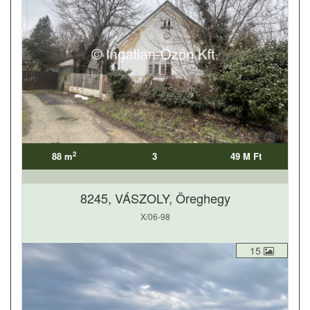
2
88 m
3
49 M Ft
8245, VÁSZOLY, Öreghegy
X/06-98
15