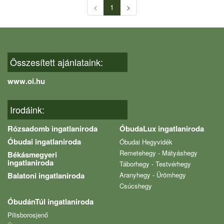
<
1
>
Összesített ajánlataink:
www.oi.hu
Irodáink:
Rózsadomb ingatlaniroda
ÓbudaLux ingatlaniroda
Óbudai ingatlaniroda
Óbudai Hegyvidék
Remetehegy - Mátyáshegy
Békásmegyeri
ingatlaniroda
Táborhegy - Testvérhegy
Balatoni ingatlaniroda
Aranyhegy - Ürömhegy
Csúcshegy
ÓbudánTúl ingatlaniroda
Pilisborosjenő