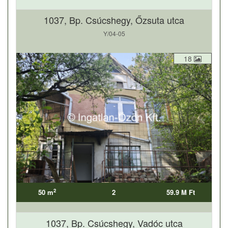
1037, Bp. Csúcshegy, Őzsuta utca
Y/04-05
18
2
50 m
2
59.9 M Ft
1037, Bp. Csúcshegy, Vadóc utca