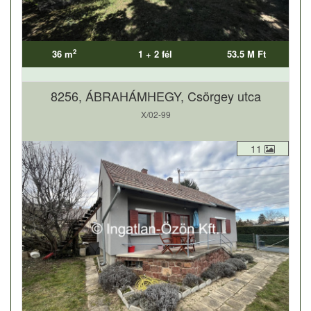
2
36 m
1 + 2 fél
53.5 M Ft
8256, ÁBRAHÁMHEGY, Csörgey utca
X/02-99
11