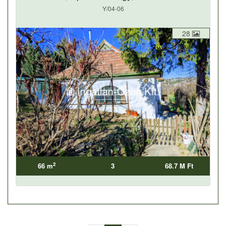
Y/04-06
28
2
66 m
3
68.7 M Ft