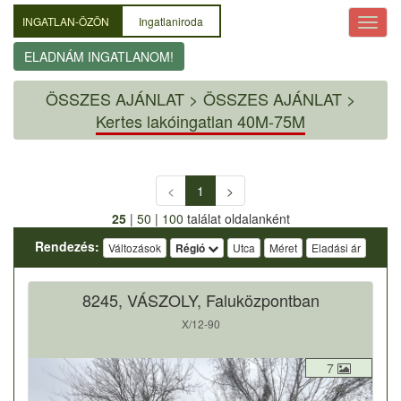
INGATLAN-ÖZÖN
Ingatlaniroda
ELADNÁM INGATLANOM!
ÖSSZES AJÁNLAT
>
ÖSSZES AJÁNLAT >
Kertes lakóingatlan 40M-75M
<
1
>
25
|
50
|
100
találat oldalanként
Rendezés:
Változások
Régió
Utca
Méret
Eladási ár
8245, VÁSZOLY, Faluközpontban
X/12-90
7