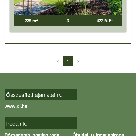
2
239 m
3
422 M Ft
<
1
>
Összesített ajánlataink:
www.oi.hu
Irodáink:
Rózsadomb ingatlaniroda
ÓbudaLux ingatlaniroda