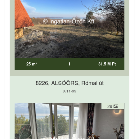
2
25 m
1
31.5 M Ft
8226, ALSÓÖRS, Római út
X/11-99
29