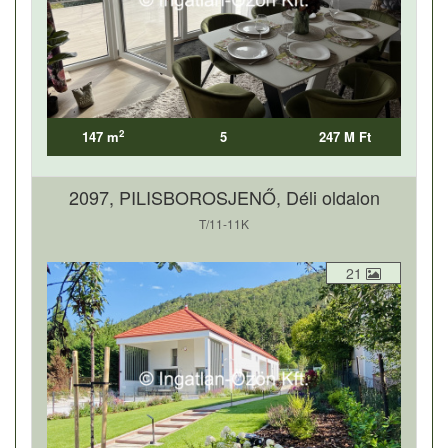
2
147 m
5
247 M Ft
2097, PILISBOROSJENŐ, Déli oldalon
T/11-11K
21