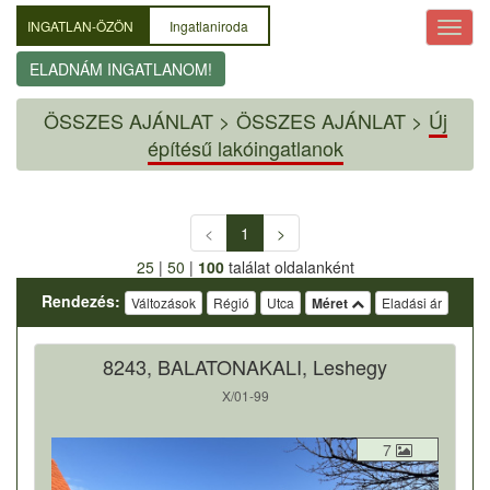
INGATLAN-ÖZÖN
Ingatlaniroda
ELADNÁM INGATLANOM!
ÖSSZES AJÁNLAT
>
ÖSSZES AJÁNLAT >
Új
építésű lakóingatlanok
<
1
>
25
|
50
|
100
találat oldalanként
Rendezés:
Változások
Régió
Utca
Méret
Eladási ár
8243, BALATONAKALI, Leshegy
X/01-99
7