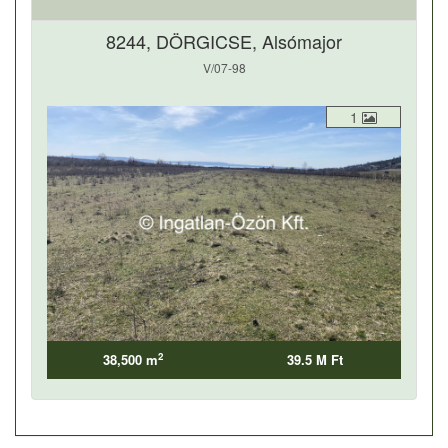
8244, DÖRGICSE, Alsómajor
V/07-98
1
2
38,500 m
39.5 M Ft