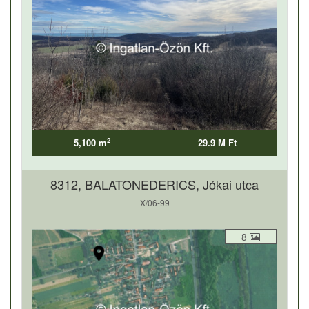
2
5,100 m
29.9 M Ft
8312, BALATONEDERICS, Jókai utca
X/06-99
8