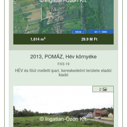
2
1,614 m
29.9 M Ft
2013, POMÁZ, Hév környéke
F/03-19
HÉV és főút melletti ipari, kereskedelmi területe eladó/
kiadó
2