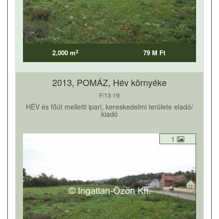
2
2,000 m
79 M Ft
2013, POMÁZ, Hév környéke
F/13-19
HÉV és főút melletti ipari, kereskedelmi területe eladó/
kiadó
1