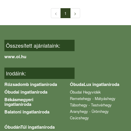
<
1
>
Összesített ajánlataink:
www.oi.hu
Irodáink:
Rózsadomb ingatlaniroda
ÓbudaLux ingatlaniroda
Óbudai ingatlaniroda
Óbudai Hegyvidék
Remetehegy - Mátyáshegy
Békásmegyeri
ingatlaniroda
Táborhegy - Testvérhegy
Balatoni ingatlaniroda
Aranyhegy - Ürömhegy
Csúcshegy
ÓbudánTúl ingatlaniroda