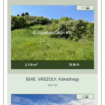
11
2
2,119 m
78 M Ft
8245, VÁSZOLY, Kakashegy
X/07-97
2