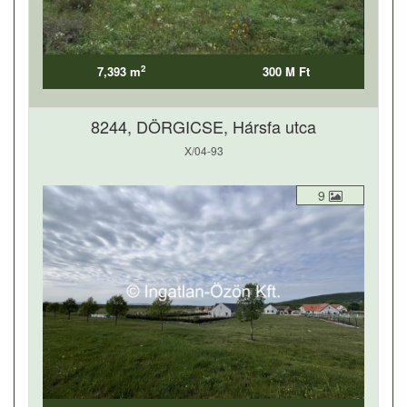
2
7,393 m
300 M Ft
8244, DÖRGICSE, Hársfa utca
X/04-93
9