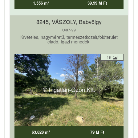
2
1,556 m
39.99 M Ft
8245, VÁSZOLY, Babvölgy
U/07-99
Kívételes, nagyméretű, természetközeli,földterület
eladó, Igazi menedék.
15
2
63,828 m
79 M Ft