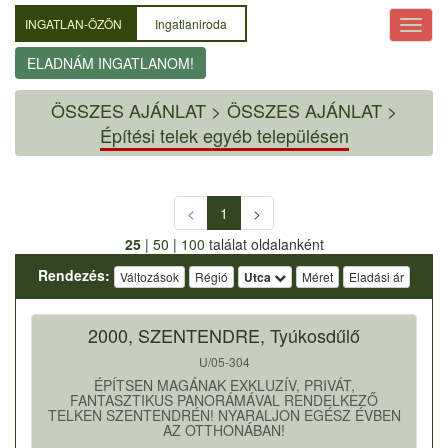
INGATLAN-ÖZÖN
Ingatlaniroda
ELADNÁM INGATLANOM!
ÖSSZES AJÁNLAT
>
ÖSSZES AJÁNLAT >
Építési telek egyéb településen
<
1
>
25
|
50
|
100
találat oldalanként
Rendezés:
Változások
Régió
Utca
Méret
Eladási ár
2000, SZENTENDRE, Tyúkosdűlő
U/05-304
ÉPÍTSEN MAGÁNAK EXKLUZÍV, PRIVÁT,
FANTASZTIKUS PANORÁMÁVAL RENDELKEZŐ
TELKEN SZENTENDRÉN! NYARALJON EGÉSZ ÉVBEN
AZ OTTHONÁBAN!